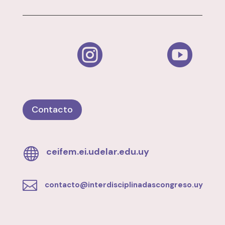


Contacto

ceifem.ei.udelar.edu.uy

contacto@interdisciplinadascongreso.uy