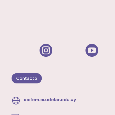


Contacto

ceifem.ei.udelar.edu.uy