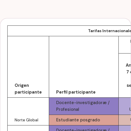
Tarifas Internacional
An
7 
Origen
s
participante
Perfil participante
Docente-investigadoræ /
Profesional
Estudiante posgrado
Norte Global
Docente-investigadoræ /