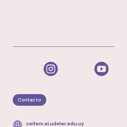


Contacto

ceifem.ei.udelar.edu.uy