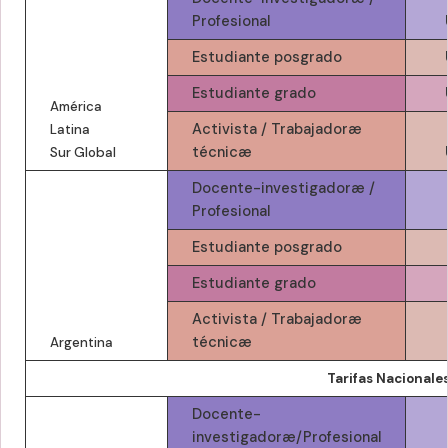
Profesional
Estudiante posgrado
Estudiante grado
América
Activista / Trabajadoræ
Latina
técnicæ
Sur Global
Docente-investigadoræ /
Profesional
Estudiante posgrado
Estudiante grado
Activista / Trabajadoræ
técnicæ
Argentina
Tarifas Nacionales
Docente-
investigadoræ/Profesional